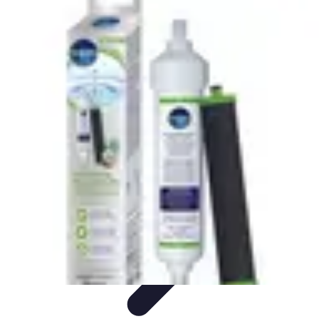
Voyage d'Aventure
Conseils pratiques
Destinations
Préparation du voyage
Organisation
de voyage
Activités
Voyage d'Aventure