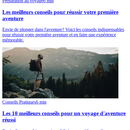
Préparation au voyage
6
min
Les meilleurs conseils pour réussir votre première
aventure
Envie de plonger dans l'aventure? Voici les conseils indispensables
pour réussir votre première aventure et en faire une expérience
mémorable.
Conseils Pratiques
6
min
Les 10 meilleurs conseils pour un voyage d'aventure
réussi