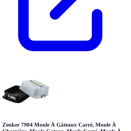
Zenker 7904 Moule À Gâteaux Carré, Moule À