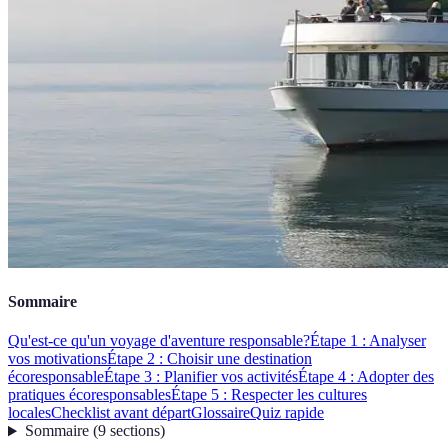
Sommaire
Qu'est-ce qu'un voyage d'aventure responsable?
Étape 1 : Analyser
vos motivations
Étape 2 : Choisir une destination
écoresponsable
Étape 3 : Planifier vos activités
Étape 4 : Adopter des
pratiques écoresponsables
Étape 5 : Respecter les cultures
locales
Checklist avant départ
Glossaire
Quiz rapide
Sommaire
(
9
sections
)