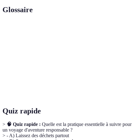
Glossaire
Terme
Définition
Forme de tourisme qui privilégie les visites de la
Écotourisme
nature et la sensibilisation à l'environnement.
Soutien aux
Pratique qui consiste à financer directement des
communautés
entreprises locales pendant les voyages.
Variété des espèces vivantes d'une région,
Biodiversité
essentielle pour l'équilibre des écosystèmes.
Quiz rapide
>
🧠 Quiz rapide :
Quelle est la pratique essentielle à suivre pour
un voyage d'aventure responsable ?
> - A) Laissez des déchets partout