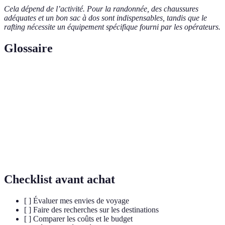
Cela dépend de l’activité. Pour la randonnée, des chaussures
adéquates et un bon sac à dos sont indispensables, tandis que le
rafting nécessite un équipement spécifique fourni par les opérateurs.
Glossaire
Terme
Définition
Destination
Lieu choisi pour le voyage
Budget
Montant d'argent alloué pour les dépenses de voyage
Sécurité
État de protection contre les risques e.g. accidents
Checklist avant achat
[ ] Évaluer mes envies de voyage
[ ] Faire des recherches sur les destinations
[ ] Comparer les coûts et le budget