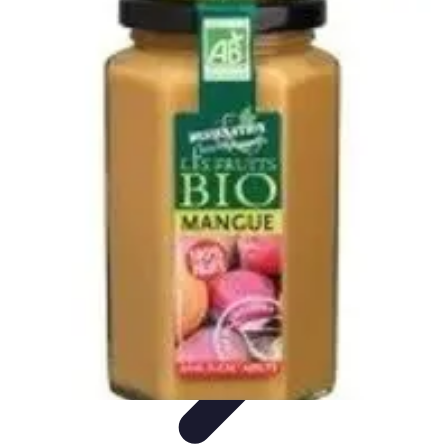
Voyage d'Aventure
Conseils pratiques
Destinations
Préparation du voyage
Organisation
de voyage
Activités
Voyage d'Aventure