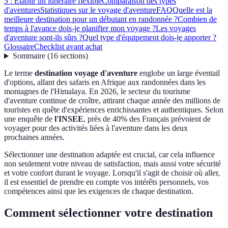
5 : Établir un itinéraire flexible
Comparaison des types
d'aventures
Statistiques sur le voyage d'aventure
FAQ
Quelle est la
meilleure destination pour un débutant en randonnée ?
Combien de
temps à l'avance dois-je planifier mon voyage ?
Les voyages
d'aventure sont-ils sûrs ?
Quel type d'équipement dois-je apporter ?
Glossaire
Checklist avant achat
Sommaire
(
16
sections
)
Le terme
destination voyage d'aventure
englobe un large éventail
d'options, allant des safaris en Afrique aux randonnées dans les
montagnes de l'Himalaya. En 2026, le secteur du tourisme
d'aventure continue de croître, attirant chaque année des millions de
touristes en quête d'expériences enrichissantes et authentiques. Selon
une enquête de
l'INSEE
, près de 40% des Français prévoient de
voyager pour des activités liées à l'aventure dans les deux
prochaines années.
Sélectionner une destination adaptée est crucial, car cela influence
non seulement votre niveau de satisfaction, mais aussi votre sécurité
et votre confort durant le voyage. Lorsqu'il s'agit de choisir où aller,
il est essentiel de prendre en compte vos intérêts personnels, vos
compétences ainsi que les exigences de chaque destination.
Comment sélectionner votre destination