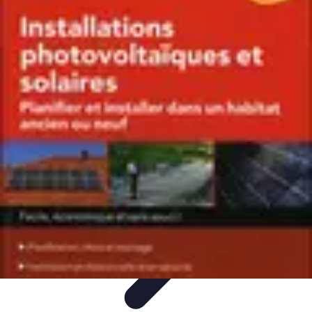
Voyage d'Aventure
Conseils pratiques
Destinations
Préparation du voyage
Organisation
de voyage
Activités
Voyage d'Aventure