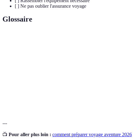
[ ] Rassembler l'équipement nécessaire
[ ] Ne pas oublier l'assurance voyage
Glossaire
Terme
Définition
Voyage
Voyage impliquant des activités physiques et
d'aventure
exploratoires.
Budget
Montant total prévu pour couvrir les dépenses liées à
voyage
un voyage.
Ensemble des activités nécessaires à la planification
Logistique
et à l'organisation d'un voyage.
---
📺
Pour aller plus loin :
comment préparer voyage aventure 2026