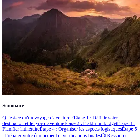
Sommaire
Qu'est-ce qu'un voyage d'aventure ?
Étape 1 : Définir votre
destination et le type d'aventure
Étape 2 : Établir un budget
Étape 3 :
Planifier l'itinéraire
Étape 4 : Organiser les aspects logistiques
Étape 5
: Préparer votre équipement et vérifications finales
📺 Ressource