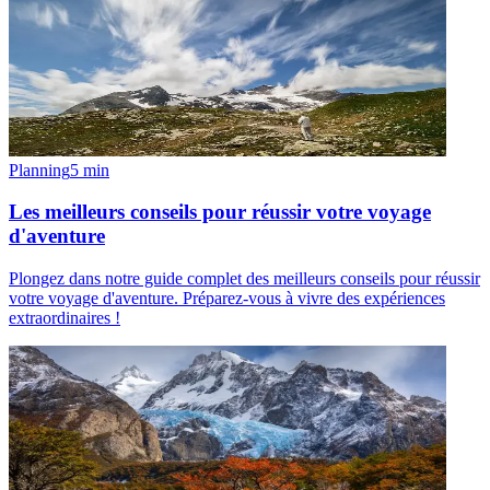
Planning
5
min
Les meilleurs conseils pour réussir votre voyage
d'aventure
Plongez dans notre guide complet des meilleurs conseils pour réussir
votre voyage d'aventure. Préparez-vous à vivre des expériences
extraordinaires !