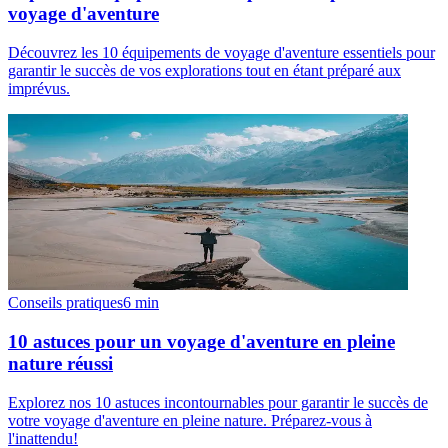
voyage d'aventure
Découvrez les 10 équipements de voyage d'aventure essentiels pour
garantir le succès de vos explorations tout en étant préparé aux
imprévus.
Conseils pratiques
6
min
10 astuces pour un voyage d'aventure en pleine
nature réussi
Explorez nos 10 astuces incontournables pour garantir le succès de
votre voyage d'aventure en pleine nature. Préparez-vous à
l'inattendu!