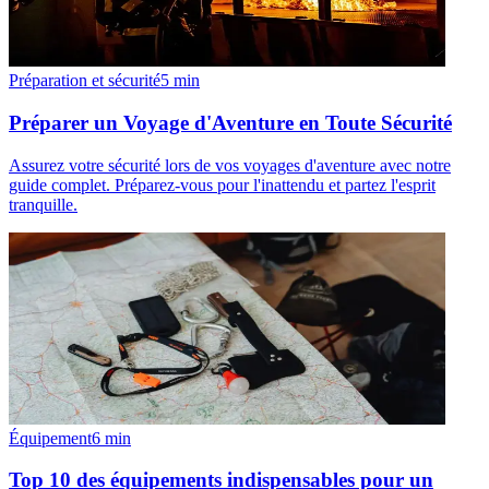
Préparation et sécurité
5
min
Préparer un Voyage d'Aventure en Toute Sécurité
Assurez votre sécurité lors de vos voyages d'aventure avec notre
guide complet. Préparez-vous pour l'inattendu et partez l'esprit
tranquille.
Équipement
6
min
Top 10 des équipements indispensables pour un