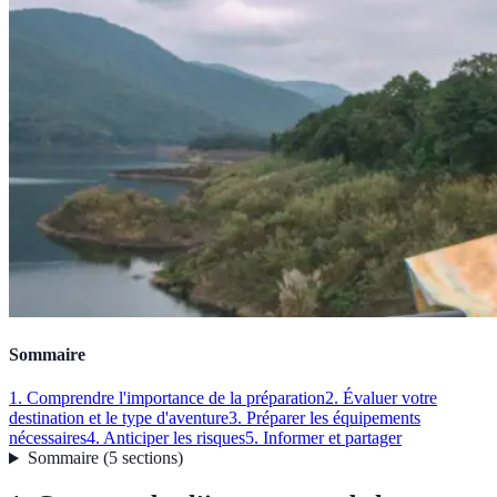
Sommaire
1. Comprendre l'importance de la préparation
2. Évaluer votre
destination et le type d'aventure
3. Préparer les équipements
nécessaires
4. Anticiper les risques
5. Informer et partager
Sommaire
(
5
sections
)