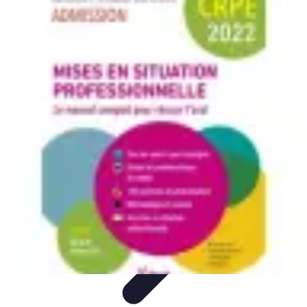
Voyage d'Aventure
Conseils pratiques
Destinations
Préparation du voyage
Organisation
de voyage
Activités
Voyage d'Aventure