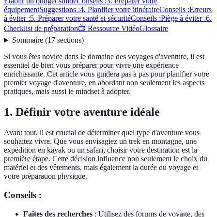
Établir un budget solide
Conseils :
3. Préparer votre
équipement
Suggestions :
4. Planifier votre itinéraire
Conseils :
Erreurs
à éviter :
5. Préparer votre santé et sécurité
Conseils :
Piège à éviter :
6.
Checklist de préparation
📺 Ressource Vidéo
Glossaire
Sommaire
(
17
sections
)
Si vous êtes novice dans le domaine des voyages d'aventure, il est
essentiel de bien vous préparer pour vivre une expérience
enrichissante. Cet article vous guidera pas à pas pour planifier votre
premier voyage d'aventure, en abordant non seulement les aspects
pratiques, mais aussi le mindset à adopter.
1. Définir votre aventure idéale
Avant tout, il est crucial de déterminer quel type d'aventure vous
souhaitez vivre. Que vous envisagiez un trek en montagne, une
expédition en kayak ou un safari, choisir votre destination est la
première étape. Cette décision influence non seulement le choix du
matériel et des vêtements, mais également la durée du voyage et
votre préparation physique.
Conseils :
Faites des recherches
: Utilisez des forums de voyage, des