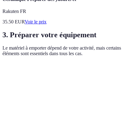
Rakuten FR
35.50
EUR
Voir le prix
3. Préparer votre équipement
Le matériel à emporter dépend de votre activité, mais certains
éléments sont essentiels dans tous les cas.
Élément
Importance
Conseils
Type d'activité
Privilégiez
Vêtements
Trek, vélo,
Très haute
les couches
adaptés
kayak
techniques
Trousse de
Inclus
premiers
Haute
médicaments
Tout type
secours
essentiels