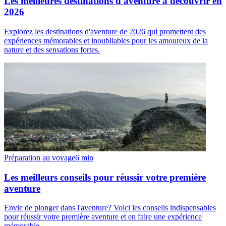
Les meilleures destinations d'aventure à découvrir en
2026
Explorez les destinations d'aventure de 2026 qui promettent des
expériences mémorables et inoubliables pour les amoureux de la
nature et des sensations fortes.
Préparation au voyage
6
min
Les meilleurs conseils pour réussir votre première
aventure
Envie de plonger dans l'aventure? Voici les conseils indispensables
pour réussir votre première aventure et en faire une expérience
mémorable.