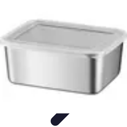
Voyage d'Aventure
Conseils pratiques
Destinations
Préparation du voyage
Organisation
de voyage
Activités
Voyage d'Aventure