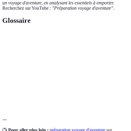
un voyage d'aventure, en analysant les essentiels à emporter.
Recherchez sur YouTube :
"Préparation voyage d'aventure"
.
Glossaire
Terme
Définition
Une longue randonnée pédestre, souvent en milieu
Trek
naturel.
Ensemble des outils et fournitures nécessaires pour
Équipement
une activité spécifique.
Personne qui accompagne les voyageurs pour leur
Guide local
faire découvrir une région.
---
📺
Pour aller plus loin :
préparation voyage d'aventure
sur