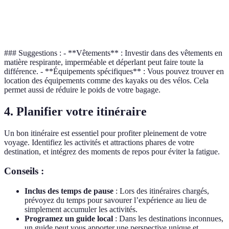
Louez sur
Équipement
Escalade,
Très haute
place si
spécifique
plongée
nécessaire
### Suggestions : - **Vêtements** : Investir dans des vêtements en
matière respirante, imperméable et déperlant peut faire toute la
différence. - **Équipements spécifiques** : Vous pouvez trouver en
location des équipements comme des kayaks ou des vélos. Cela
permet aussi de réduire le poids de votre bagage.
4. Planifier votre itinéraire
Un bon itinéraire est essentiel pour profiter pleinement de votre
voyage. Identifiez les activités et attractions phares de votre
destination, et intégrez des moments de repos pour éviter la fatigue.
Conseils :
Inclus des temps de pause
: Lors des itinéraires chargés,
prévoyez du temps pour savourer l’expérience au lieu de
simplement accumuler les activités.
Programez un guide local
: Dans les destinations inconnues,
un guide peut vous apporter une perspective unique et