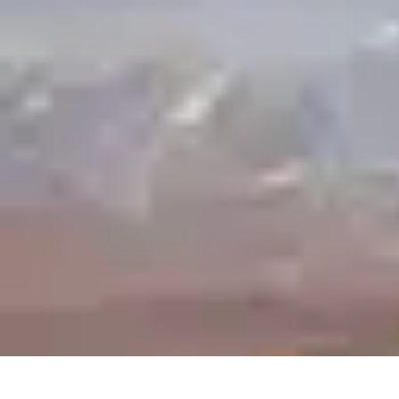
Voyage d'Aventure
Conseils pratiques
Destinations
Préparation du voyage
Organisation de
Voyage d'Aventure