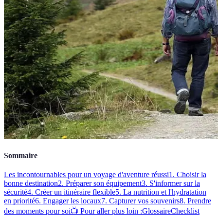
Sommaire
Les incontournables pour un voyage d'aventure réussi
1. Choisir la
bonne destination
2. Préparer son équipement
3. S'informer sur la
sécurité
4. Créer un itinéraire flexible
5. La nutrition et l'hydratation
en priorité
6. Engager les locaux
7. Capturer vos souvenirs
8. Prendre
des moments pour soi
📺 Pour aller plus loin :
Glossaire
Checklist