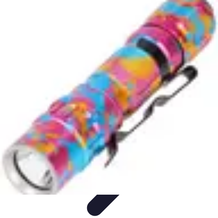
Voyage d'Aventure
Conseils pratiques
Destinations
Préparation du voyage
Organisation
de voyage
Activités
Voyage d'Aventure