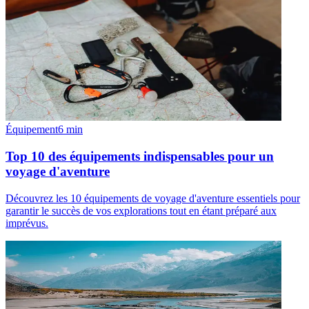
Équipement
6
min
Top 10 des équipements indispensables pour un
voyage d'aventure
Découvrez les 10 équipements de voyage d'aventure essentiels pour
garantir le succès de vos explorations tout en étant préparé aux
imprévus.