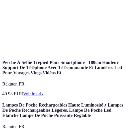
Expériences marquantes, souvent associées à des
Aventure
défis physiques et mentaux.
Tous les outils et matériels nécessaires pour mener
Équipement
à bien une activité outdoor.
Lieu de voyage choisi, souvent synonyme
Destination
d'exploration et de découvertes nouvelles.
Perche À Selfie Trépied Pour Smartphone - 180cm Hauteur
Support De Téléphone Avec Télécommande Et Lumières Led
Pour Voyages,Vlogs,Vidéos Et
Rakuten FR
49.98
EUR
Voir le prix
Lampes De Poche Rechargeables Haute Luminosité ¿ Lampes
De Poche Rechargeables Légères, Lampe De Poche Led
Étanche Lampe De Poche Puissante Réglable
Rakuten FR