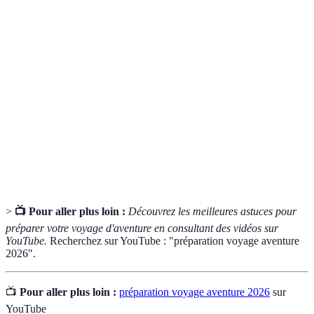
Terme
Définition
Randonnée longue distance habituellement en
Trekking
terrain varié.
Voyage impliquant un facteur de risque ou
Aventure
d'incertitude.
Outils et fournitures nécessaires pour les activités
Équipement
de plein air.
>
📺 Pour aller plus loin :
Découvrez les meilleures astuces pour
préparer votre voyage d'aventure en consultant des vidéos sur
YouTube.
Recherchez sur YouTube : "préparation voyage aventure
2026".
📺
Pour aller plus loin :
préparation voyage aventure 2026
sur
YouTube