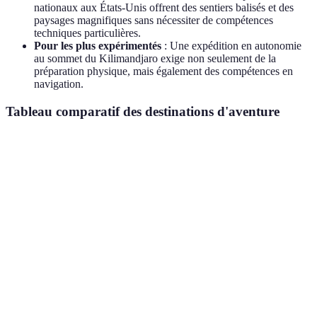
nationaux aux États-Unis offrent des sentiers balisés et des
paysages magnifiques sans nécessiter de compétences
techniques particulières.
Pour les plus expérimentés
: Une expédition en autonomie
au sommet du Kilimandjaro exige non seulement de la
préparation physique, mais également des compétences en
navigation.
Tableau comparatif des destinations d'aventure
Destination
Niveau recommandé
Coût moyen par jour
Népal
Intermédiaire
50-100 EUR
(Trekking)
Alaska
Avancé
100-200 EUR
(Kayak)
Costa Rica
Débutant
30-80 EUR
(Randonnée)