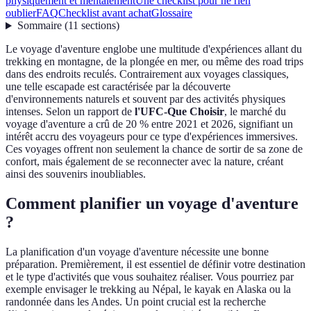
physiquement et mentalement
Une checklist pour ne rien
oublier
FAQ
Checklist avant achat
Glossaire
Sommaire
(
11
sections
)
Le voyage d'aventure englobe une multitude d'expériences allant du
trekking en montagne, de la plongée en mer, ou même des road trips
dans des endroits reculés. Contrairement aux voyages classiques,
une telle escapade est caractérisée par la découverte
d'environnements naturels et souvent par des activités physiques
intenses. Selon un rapport de
l'UFC-Que Choisir
, le marché du
voyage d'aventure a crû de 20 % entre 2021 et 2026, signifiant un
intérêt accru des voyageurs pour ce type d'expériences immersives.
Ces voyages offrent non seulement la chance de sortir de sa zone de
confort, mais également de se reconnecter avec la nature, créant
ainsi des souvenirs inoubliables.
Comment planifier un voyage d'aventure
?
La planification d'un voyage d'aventure nécessite une bonne
préparation. Premièrement, il est essentiel de définir votre destination
et le type d'activités que vous souhaitez réaliser. Vous pourriez par
exemple envisager le trekking au Népal, le kayak en Alaska ou la
randonnée dans les Andes. Un point crucial est la recherche