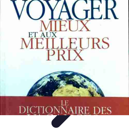
Voyage d'Aventure
Conseils pratiques
Destinations
Préparation du voyage
Organisation
de voyage
Activités
Voyage d'Aventure