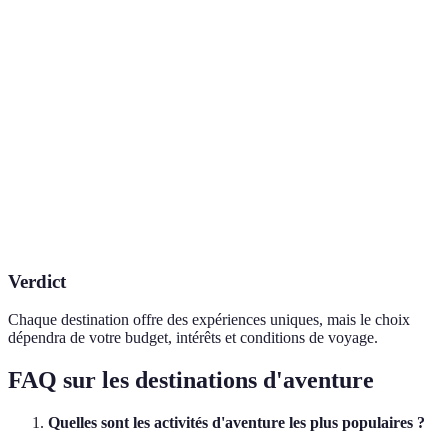
Types
Trekking,
Tyrolienne,
Trekking, sports
d'activités
escalade
surf
nautiques
Coût
Élevé
Moyen
Élevé
Meilleure
Octobre à
Décembre
Décembre à
saison
novembre
à avril
février
Accessibilité
Limited
Facile
Facile
Verdict
Chaque destination offre des expériences uniques, mais le choix
dépendra de votre budget, intérêts et conditions de voyage.
FAQ sur les destinations d'aventure
Quelles sont les activités d'aventure les plus populaires ?