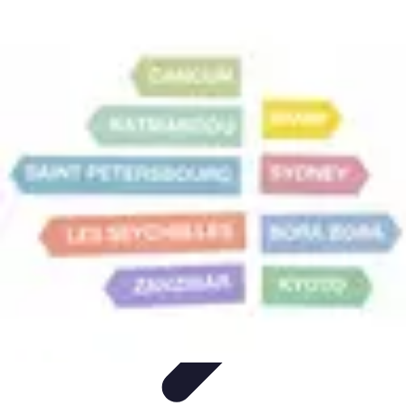
Voyage d'Aventure
Conseils pratiques
Destinations
Préparation du voyage
Organisation
de voyage
Activités
Voyage d'Aventure