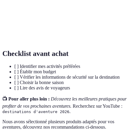
Trekking
Randonnée longue en milieu naturel
Eco-
Tourisme axé sur la conservation de
tourisme
l'environnement
Rafting
Descente de rapides en canoë ou radeau
Checklist avant achat
[ ] Identifier mes activités préférées
[ ] Établir mon budget
[ ] Vérifier les informations de sécurité sur la destination
[ ] Choisir la bonne saison
[ ] Lire des avis de voyageurs
📺 Pour aller plus loin :
Découvrez les meilleures pratiques pour
profiter de vos prochaines aventures.
Recherchez sur YouTube :
.
destinations d'aventure 2026
Nous avons sélectionné plusieurs produits adaptés pour vos
aventures, découvrez nos recommandations ci-dessous.