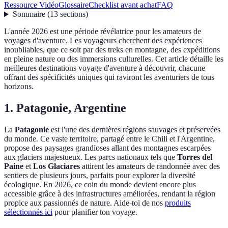
Ressource Vidéo
Glossaire
Checklist avant achat
FAQ
Sommaire
(
13
sections
)
L'année 2026 est une période révélatrice pour les amateurs de
voyages d'aventure. Les voyageurs cherchent des expériences
inoubliables, que ce soit par des treks en montagne, des expéditions
en pleine nature ou des immersions culturelles. Cet article détaille les
meilleures destinations voyage d'aventure à découvrir, chacune
offrant des spécificités uniques qui raviront les aventuriers de tous
horizons.
1. Patagonie, Argentine
La
Patagonie
est l'une des dernières régions sauvages et préservées
du monde. Ce vaste territoire, partagé entre le Chili et l'Argentine,
propose des paysages grandioses allant des montagnes escarpées
aux glaciers majestueux. Les parcs nationaux tels que
Torres del
Paine
et
Los Glaciares
attirent les amateurs de randonnée avec des
sentiers de plusieurs jours, parfaits pour explorer la diversité
écologique. En 2026, ce coin du monde devient encore plus
accessible grâce à des infrastructures améliorées, rendant la région
propice aux passionnés de nature. Aide-toi de nos
produits
sélectionnés ici
pour planifier ton voyage.