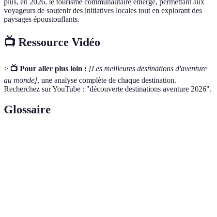
plus, en 2026, le tourisme communautaire émerge, permettant aux
voyageurs de soutenir des initiatives locales tout en explorant des
paysages époustouflants.
📺 Ressource Vidéo
>
📺 Pour aller plus loin :
[Les meilleures destinations d'aventure
au monde]
, une analyse complète de chaque destination.
Recherchez sur YouTube : "découverte destinations aventure 2026".
Glossaire
Terme
Définition
Type de tourisme responsable qui préserve
Écotourisme
l'environnement et améliore la qualité de vie des
populations locales.
Randonnée longue et intensive à travers des
Trek
paysages naturels, souvent en terrain difficile.