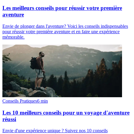
Les meilleurs conseils pour réussir votre première
aventure
Envie de plonger dans l'aventure? Voici les conseils indispensables
pour réussir votre première aventure et en faire une expérience
mémorable.
Conseils Pratiques
6
min
Les 10 meilleurs conseils pour un voyage d'aventure
réussi
Envie d'une expérience unique ? Suivez nos 10 conseils