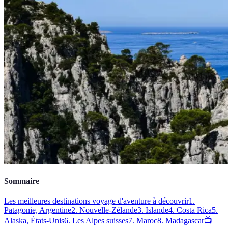
Sommaire
Les meilleures destinations voyage d'aventure à découvrir
1.
Patagonie, Argentine
2. Nouvelle-Zélande
3. Islande
4. Costa Rica
5.
Alaska, États-Unis
6. Les Alpes suisses
7. Maroc
8. Madagascar
📺