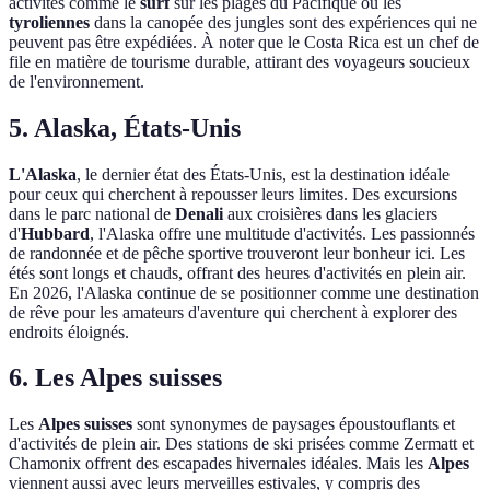
activités comme le
surf
sur les plages du Pacifique ou les
tyroliennes
dans la canopée des jungles sont des expériences qui ne
peuvent pas être expédiées. À noter que le Costa Rica est un chef de
file en matière de tourisme durable, attirant des voyageurs soucieux
de l'environnement.
5. Alaska, États-Unis
L'Alaska
, le dernier état des États-Unis, est la destination idéale
pour ceux qui cherchent à repousser leurs limites. Des excursions
dans le parc national de
Denali
aux croisières dans les glaciers
d'
Hubbard
, l'Alaska offre une multitude d'activités. Les passionnés
de randonnée et de pêche sportive trouveront leur bonheur ici. Les
étés sont longs et chauds, offrant des heures d'activités en plein air.
En 2026, l'Alaska continue de se positionner comme une destination
de rêve pour les amateurs d'aventure qui cherchent à explorer des
endroits éloignés.
6. Les Alpes suisses
Les
Alpes suisses
sont synonymes de paysages époustouflants et
d'activités de plein air. Des stations de ski prisées comme Zermatt et
Chamonix offrent des escapades hivernales idéales. Mais les
Alpes
viennent aussi avec leurs merveilles estivales, y compris des