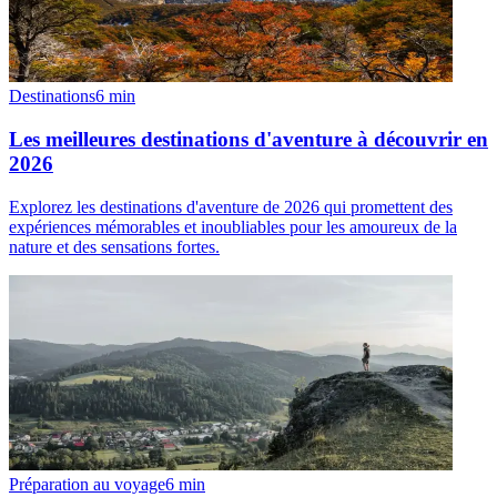
Destinations
6
min
Les meilleures destinations d'aventure à découvrir en
2026
Explorez les destinations d'aventure de 2026 qui promettent des
expériences mémorables et inoubliables pour les amoureux de la
nature et des sensations fortes.
Préparation au voyage
6
min