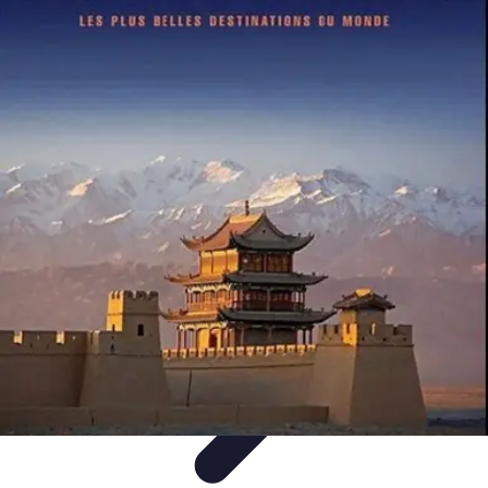
Voyage d'Aventure
Conseils pratiques
Destinations
Préparation du voyage
Organisation
de voyage
Activités
Voyage d'Aventure