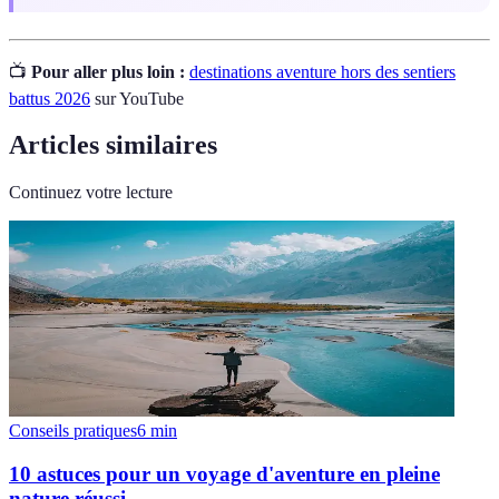
📺
Pour aller plus loin :
destinations aventure hors des sentiers
battus 2026
sur YouTube
Articles similaires
Continuez votre lecture
Conseils pratiques
6
min
10 astuces pour un voyage d'aventure en pleine
nature réussi