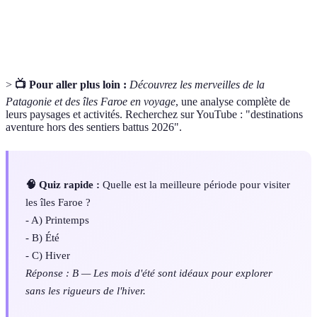
Expérience qui permet de connaître en profondeur
Immersion
les coutumes et modes de vie d'un autre groupe
culturelle
social.
>
📺 Pour aller plus loin :
Découvrez les merveilles de la
Patagonie et des îles Faroe en voyage
, une analyse complète de
leurs paysages et activités. Recherchez sur YouTube : "destinations
aventure hors des sentiers battus 2026".
🧠 Quiz rapide :
Quelle est la meilleure période pour visiter
les îles Faroe ?
- A) Printemps
- B) Été
- C) Hiver
Réponse : B — Les mois d'été sont idéaux pour explorer
sans les rigueurs de l'hiver.