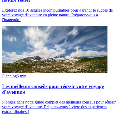
Explorez nos 10 astuces incontournables pour garantir le succès de
votre voyage d'aventure en pleine nature. Préparez-vous à
l'inattendu!
Planning
5
min
Les meilleurs conseils pour réussir votre voyage
d'aventure
Plongez dans notre guide complet des meilleurs conseils pour réussir
votre voyage d'aventure. Préparez-vous à vivre des expériences
extraordinaires !