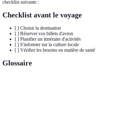
checklist suivante :
Checklist avant le voyage
[ ] Choisir la destination
[ ] Réserver vos billets d'avion
[ ] Planifier un itinéraire d'activités
[ ] S'informer sur la culture locale
[ ] Vérifier les besoins en matière de santé
Glossaire
Terme
Définition
Tourisme
Pratique qui vise à préserver l'environnement tout
durable
en participant à l'économie locale.
Activité de marche à pied en milieu naturel, souvent
Randonnée
sur des sentiers balisés.