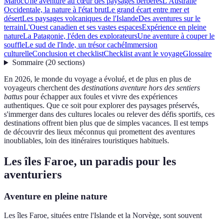
Maroc
Une aventure au cœur des paysages berbères
L'Australie
Occidentale, la nature à l'état brut
Le grand écart entre mer et
désert
Les paysages volcaniques de l'Islande
Des aventures sur le
terrain
L'Ouest canadien et ses vastes espaces
Expérience en pleine
nature
La Patagonie, l'éden des explorateurs
Une aventure à couper le
souffle
Le sud de l'Inde, un trésor caché
Immersion
culturelle
Conclusion et checklist
Checklist avant le voyage
Glossaire
Sommaire
(
20
sections
)
En 2026, le monde du voyage a évolué, et de plus en plus de
voyageurs cherchent des
destinations aventure hors des sentiers
battus
pour échapper aux foules et vivre des expériences
authentiques. Que ce soit pour explorer des paysages préservés,
s'immerger dans des cultures locales ou relever des défis sportifs, ces
destinations offrent bien plus que de simples vacances. Il est temps
de découvrir des lieux méconnus qui promettent des aventures
inoubliables, loin des itinéraires touristiques habituels.
Les îles Faroe, un paradis pour les
aventuriers
Aventure en pleine nature
Les îles Faroe, situées entre l'Islande et la Norvège, sont souvent