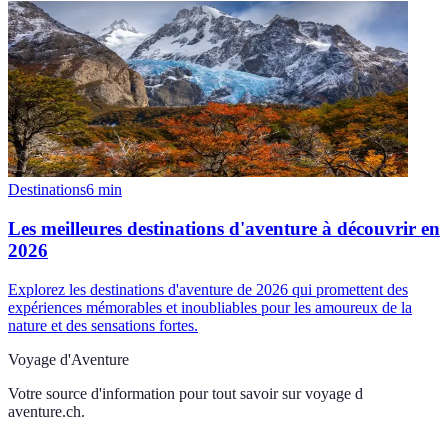
Destinations
6
min
Les meilleures destinations d'aventure à découvrir en
2026
Explorez les destinations d'aventure de 2026 qui promettent des
expériences mémorables et inoubliables pour les amoureux de la
nature et des sensations fortes.
Voyage d'Aventure
Votre source d'information pour tout savoir sur
voyage d
aventure.ch
.