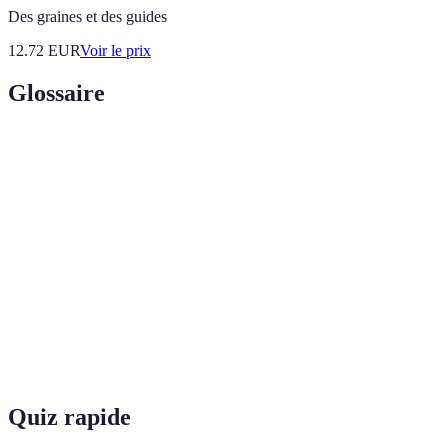
Des graines et des guides
12.72
EUR
Voir le prix
Glossaire
Terme
Définition
Un dispositif qui stabilise les caméras pour obtenir des
Gimbal
angles de vue fluides.
Séquences de soutien qui complètent votre histoire
B-roll
principale.
Le processus de combiner et d'éditer des séquences
Montage
vidéo.
Quiz rapide