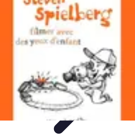
Voyage d'Aventure
Conseils pratiques
Destinations
Préparation du voyage
Organisation
de voyage
Activités
Voyage d'Aventure