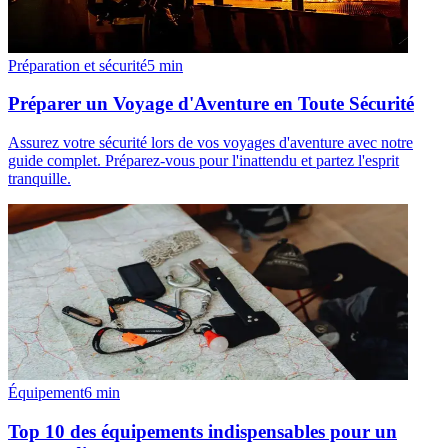
Préparation et sécurité
5
min
Préparer un Voyage d'Aventure en Toute Sécurité
Assurez votre sécurité lors de vos voyages d'aventure avec notre
guide complet. Préparez-vous pour l'inattendu et partez l'esprit
tranquille.
Équipement
6
min
Top 10 des équipements indispensables pour un