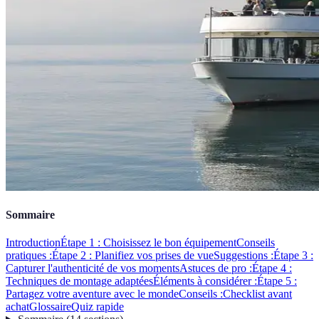
Sommaire
Introduction
Étape 1 : Choisissez le bon équipement
Conseils
pratiques :
Étape 2 : Planifiez vos prises de vue
Suggestions :
Étape 3 :
Capturer l'authenticité de vos moments
Astuces de pro :
Étape 4 :
Techniques de montage adaptées
Éléments à considérer :
Étape 5 :
Partagez votre aventure avec le monde
Conseils :
Checklist avant
achat
Glossaire
Quiz rapide