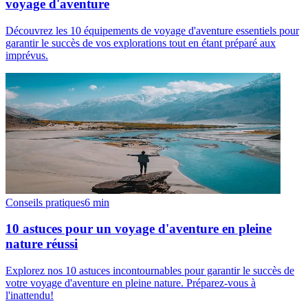
voyage d'aventure
Découvrez les 10 équipements de voyage d'aventure essentiels pour
garantir le succès de vos explorations tout en étant préparé aux
imprévus.
Conseils pratiques
6
min
10 astuces pour un voyage d'aventure en pleine
nature réussi
Explorez nos 10 astuces incontournables pour garantir le succès de
votre voyage d'aventure en pleine nature. Préparez-vous à
l'inattendu!