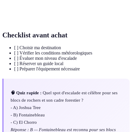
Corde
Corde utilisée pour l'escalade, conçue pour absorber
dynamique
les chocs en cas de chute.
Checklist avant achat
[ ] Choisir ma destination
[ ] Vérifier les conditions météorologiques
[ ] Évaluer mon niveau d'escalade
[ ] Réserver un guide local
[ ] Préparer l'équipement nécessaire
🧠 Quiz rapide :
Quel spot d'escalade est célèbre pour ses
blocs de rochers et son cadre forestier ?
- A) Joshua Tree
- B) Fontainebleau
- C) El Chorro
Réponse : B — Fontainebleau est reconnu pour ses blocs