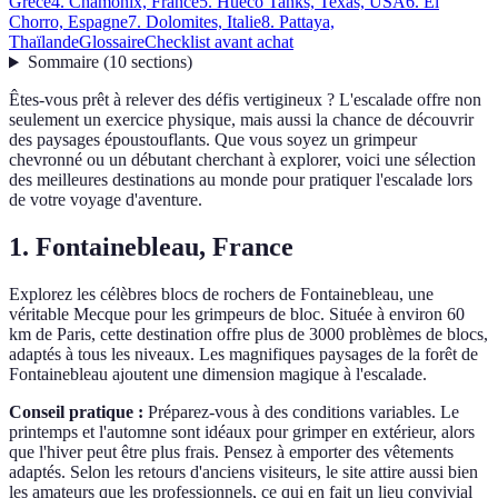
Grèce
4. Chamonix, France
5. Hueco Tanks, Texas, USA
6. El
Chorro, Espagne
7. Dolomites, Italie
8. Pattaya,
Thaïlande
Glossaire
Checklist avant achat
Sommaire
(
10
sections
)
Êtes-vous prêt à relever des défis vertigineux ? L'escalade offre non
seulement un exercice physique, mais aussi la chance de découvrir
des paysages époustouflants. Que vous soyez un grimpeur
chevronné ou un débutant cherchant à explorer, voici une sélection
des meilleures destinations au monde pour pratiquer l'escalade lors
de votre voyage d'aventure.
1. Fontainebleau, France
Explorez les célèbres blocs de rochers de Fontainebleau, une
véritable Mecque pour les grimpeurs de bloc. Située à environ 60
km de Paris, cette destination offre plus de 3000 problèmes de blocs,
adaptés à tous les niveaux. Les magnifiques paysages de la forêt de
Fontainebleau ajoutent une dimension magique à l'escalade.
Conseil pratique :
Préparez-vous à des conditions variables. Le
printemps et l'automne sont idéaux pour grimper en extérieur, alors
que l'hiver peut être plus frais. Pensez à emporter des vêtements
adaptés. Selon les retours d'anciens visiteurs, le site attire aussi bien
les amateurs que les professionnels, ce qui en fait un lieu convivial