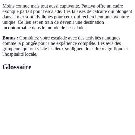
Moins connue mais tout aussi captivante, Pattaya offre un cadre
exotique parfait pour l'escalade. Les falaises de calcaire qui plongent
dans la mer sont idylliques pour ceux qui recherchent une aventure
unique. Ce lieu est en train de devenir une destination
incontournable dans le monde de l'escalade.
Bonus :
Combinez votre escalade avec des activités nautiques
comme la plongée pour une expérience complète. Les avis des
grimpeurs qui ont visité les lieux soulignent le cadre magnifique et
l'hospitalité locale.
Glossaire
Terme
Définition
Une forme d'escalade qui se concentre sur des petits
Bloc
mouvements sans cordes, généralement à faible
hauteur.
Un itinéraire d'escalade où des câbles et des échelles
Via ferrata
sont installés pour aider les grimpeurs.