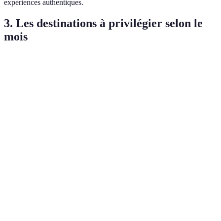
expériences authentiques.
3. Les destinations à privilégier selon le
mois
Mois
Destination
Activités proposées
Pourquoi y aller
Moins de touriste
Randonnée,
Janvier
Patagonie
paysages
trekking
époustouflants
Cerisiers en fleurs,
Beauté naturelle
Avril
Japon
randonnées
inégalée
Temps clément,
Observation des
Juillet
Islande
lumière du jour
baleines
prolongée
Randonnée dans le
Saison idéale pou
Octobre
Maroc
Haut Atlas
éviter la chaleur