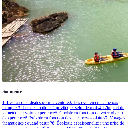
Sommaire
1. Les saisons idéales pour l'aventure
2. Les événements à ne pas
manquer
3. Les destinations à privilégier selon le mois
4. L'impact de
la météo sur votre expérience
5. Choisir en fonction de votre niveau
d'expérience
6. Prévoir en fonction des vacances scolaires
7. Voyages
thématiques : quand partir ?
8. Écologie et saisonnalité : une prise de