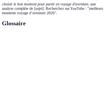
choisir le bon moment pour partir en voyage d'aventure
, une
analyse complète de [sujet]. Recherchez sur YouTube : "meilleurs
moments voyage d’aventure 2026".
Glossaire
Terme
Définition
Type de voyage axé sur des activités pleines
Voyage
d'adrénaline, comme l'escalade, le trekking ou le
d'aventure
rafting.
Période de l'année où le tourisme atteint son pic,
Saison
souvent durant les vacances d'été ou des vacances
haute
spécifiques.
Forme de tourisme responsable qui préserve
Écotourisme
l'environnement et améliore le bien-être des
populations locales.