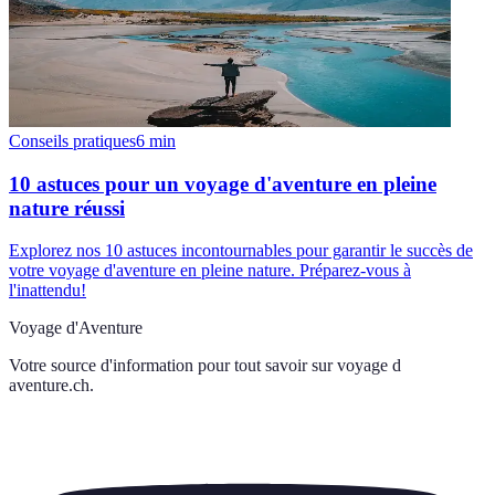
Conseils pratiques
6
min
10 astuces pour un voyage d'aventure en pleine
nature réussi
Explorez nos 10 astuces incontournables pour garantir le succès de
votre voyage d'aventure en pleine nature. Préparez-vous à
l'inattendu!
Voyage d'Aventure
Votre source d'information pour tout savoir sur
voyage d
aventure.ch
.