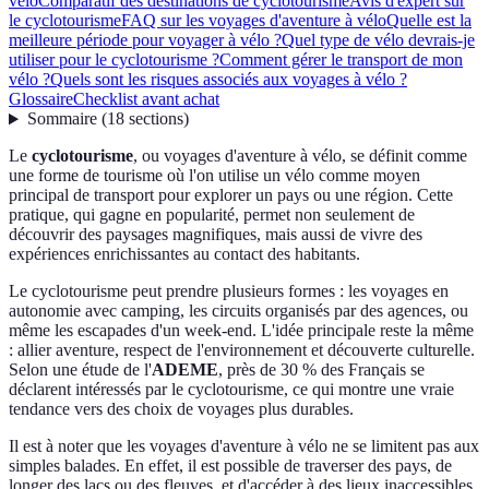
vélo
Comparatif des destinations de cyclotourisme
Avis d'expert sur
le cyclotourisme
FAQ sur les voyages d'aventure à vélo
Quelle est la
meilleure période pour voyager à vélo ?
Quel type de vélo devrais-je
utiliser pour le cyclotourisme ?
Comment gérer le transport de mon
vélo ?
Quels sont les risques associés aux voyages à vélo ?
Glossaire
Checklist avant achat
Sommaire
(
18
sections
)
Le
cyclotourisme
, ou voyages d'aventure à vélo, se définit comme
une forme de tourisme où l'on utilise un vélo comme moyen
principal de transport pour explorer un pays ou une région. Cette
pratique, qui gagne en popularité, permet non seulement de
découvrir des paysages magnifiques, mais aussi de vivre des
expériences enrichissantes au contact des habitants.
Le cyclotourisme peut prendre plusieurs formes : les voyages en
autonomie avec camping, les circuits organisés par des agences, ou
même les escapades d'un week-end. L'idée principale reste la même
: allier aventure, respect de l'environnement et découverte culturelle.
Selon une étude de l'
ADEME
, près de 30 % des Français se
déclarent intéressés par le cyclotourisme, ce qui montre une vraie
tendance vers des choix de voyages plus durables.
Il est à noter que les voyages d'aventure à vélo ne se limitent pas aux
simples balades. En effet, il est possible de traverser des pays, de
longer des lacs ou des fleuves, et d'accéder à des lieux inaccessibles