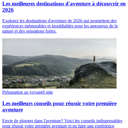
Les meilleures destinations d'aventure à découvrir en
2026
Explorez les destinations d'aventure de 2026 qui promettent des
expériences mémorables et inoubliables pour les amoureux de la
nature et des sensations fortes.
Préparation au voyage
6
min
Les meilleurs conseils pour réussir votre première
aventure
Envie de plonger dans l'aventure? Voici les conseils indispensables
pour réussir votre première aventure et en faire une expérience