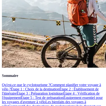
Sommaire
Qu'est-ce que le cyclotourisme ?
Comment planifier votre voyage à
vélo ?
Étape 1 : Choix de la destination
Étape 2 : Établissement de
l'itinéraire
Étape 3 : Préparation logistique
Étape 4 : Vérification de
l'équipement
Étape 5 : Test de préparation
Équipement essentiel pour
les voyages d'aventure à vélo
Les bienfaits des voyages à